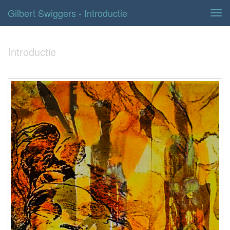
Gilbert Swiggers - Introductie
Tog
navi
Introductie