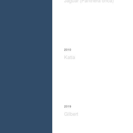
Jaguar (Panthera onca)
2010
Katia
2019
Gilbert