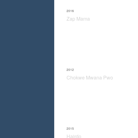
2016
Zap Mama
2012
Chokwe Mwana Pwo
2015
Hairdo