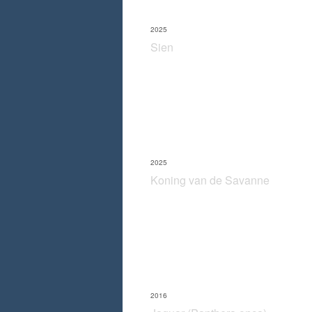
2025
Sien
2025
Koning van de Savanne
2016