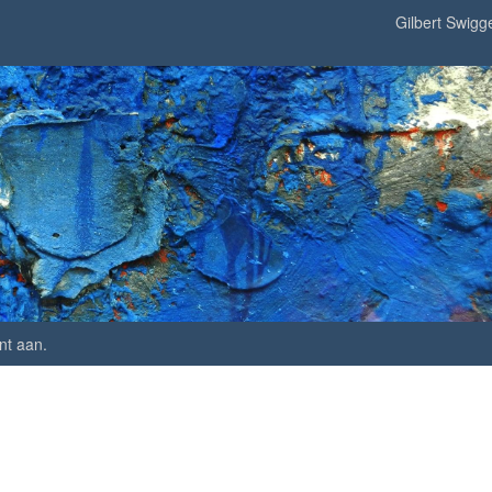
Gilbert Swigg
nt aan
.