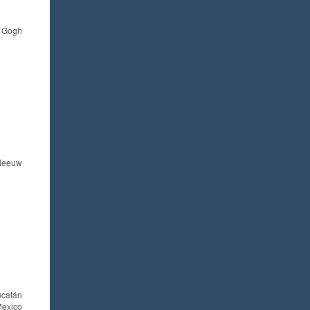
n Gogh
 leeuw
ucatán
exico