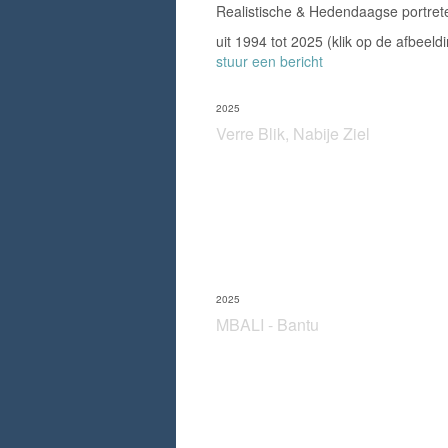
Realistische & Hedendaagse portret
uit 1994 tot 2025
(klik op de afbeeld
stuur een bericht
2025
Verre Blik, Nabije Ziel
2025
MBALI - Bantu