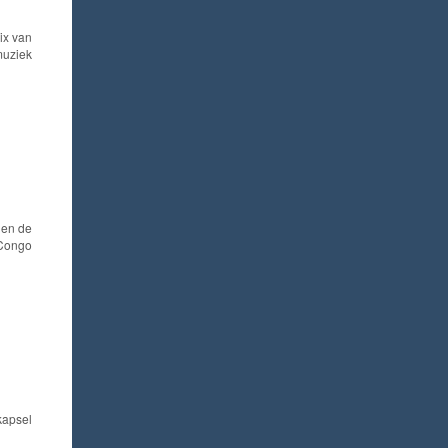
ix van
muziek
 en de
 Congo
kapsel