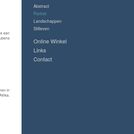
Abstract
Portret
Landschappen
Stilleven
me aan
Rubens
Online Winkel
Links
Contact
ren in
Afrika.